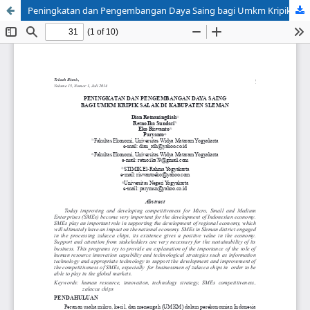
Peningkatan dan Pengembangan Daya Saing bagi Umkm Kripik Salak di Kabupaten Sleman